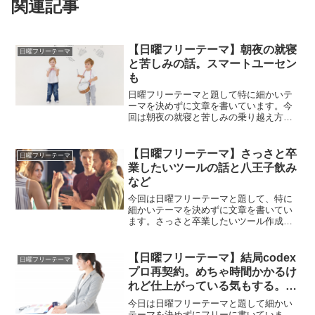
関連記事
【日曜フリーテーマ】朝夜の就寝
日曜フリーテーマ
と苦しみの話。スマートユーセン
も
日曜フリーテーマと題して特に細かいテ
ーマを決めずに文章を書いています。今
回は朝夜の就寝と苦しみの乗り越え方に
ついての話。スマートユーセンについて
も書いています。いつも以上に中身のな
い記事なのでお時間のある方限定で読ん
【日曜フリーテーマ】さっさと卒
日曜フリーテーマ
でみてください。
業したいツールの話と八王子飲み
など
今回は日曜フリーテーマと題して、特に
細かいテーマを決めずに文章を書いてい
ます。さっさと卒業したいツール作成の
話や八王子飲みなど、他愛のない話をし
ているのでお時間のある方は読んでみて
ください。
【日曜フリーテーマ】結局codex
日曜フリーテーマ
プロ再契約。めちゃ時間かかるけ
れど仕上がっている気もする。コ
ンテキストの圧縮とEndelやBGV
今日は日曜フリーテーマと題して細かい
の話し
テーマを決めずにフリーに書いていま