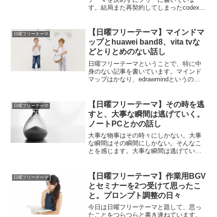
す。結局また再契約してしまったcodexの
話や、それでもそれなりにツールを作っ
ている話、コンテキストの圧縮で知能が
下がる？BGVやBGMの話しをシていま
【日曜フリーテーマ】マインドマ
日曜フリーテーマ
す。
ップとhuawei band8、vita tvな
どとりとめのない話し
日曜フリーテーマということで、特に中
身のない記事を書いています。マインド
マップはかなり、edrawmindというのが
おすすめ、睡眠時の腕時計は、huwei
band 8がおすすめなど。そうしたことを
書き綴っています。
【日曜フリーテーマ】その時を逃
日曜フリーテーマ
すと、大事な瞬間は逃げていく。
ノートPCとかの話し
大事な物事はその時々にしかない。大事
な瞬間はその瞬間にしかない。そんなこ
とを感じます。大事な瞬間は逃げてい
く。ほしいと思ったものも、そのとき、
その場できちんと行動しないとならない
んだなと学習しました。
【日曜フリーテーマ】作業用BGV
日曜フリーテーマ
とセミナーを2つ受けて思ったこ
と。プロンプト調整の日々
今日は日曜フリーテーマと題して、思っ
たことをつらつらと書き連ねています。