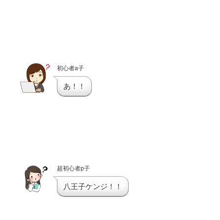
初心者a子
あ！！
超初心者p子
八王子ケンジ！！