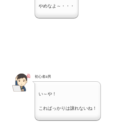
やめなよ～・・・
初心者a男
い～や！
こればっかりは譲れないね！