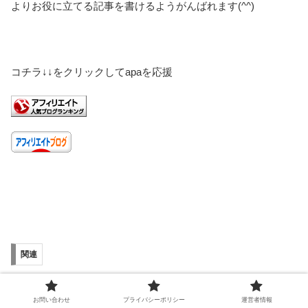
よりお役に立てる記事を書けるようがんばれます(^^)
コチラ↓↓をクリックしてapaを応援
関連
【発信で方向づけ】恐怖に手
【中身の薄いアウトプット対
が止まってしまいそうなとき
策】インプットして脳を開く
お問い合わせ
プライバシーポリシー
運営者情報
も情報発信で戒める
重要性