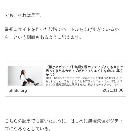
でも、それは反面。
最初にサイトを作った段階でハードルを上げすぎているか
ら、という側面もあるように思えます。
【根がネガティブ】無理矢理ポジティブよりも今まで
培ってきたネガティブがアフィリエイトを成功に導く
かも？
世間一般的には「ポジティブ」であることが重要視されているか
もしれません。でも、少なくともアフィリエイトにおいてはポジ
ティブが絶対正義とは限りません。根がネガティブでも、サイト
を作るスピードが速ければそれだけ成功に近づけるかもしれませ
2021.11.06
affilife.org
ん。そんなネガティブの重要性について書いていきます。
こちらの記事でも書いたように、はじめに無理矢理ポジティ
ブになろうとしている。