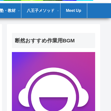
塾・教材
八王子メソッド
Meet Up
断然おすすめ作業用BGM