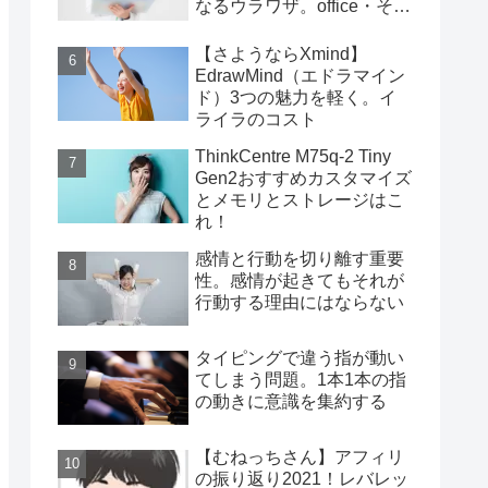
なるウラワザ。office・その
他編
【さようならXmind】
EdrawMind（エドラマイン
ド）3つの魅力を軽く。イ
ライラのコスト
ThinkCentre M75q-2 Tiny
Gen2おすすめカスタマイズ
とメモリとストレージはこ
れ！
感情と行動を切り離す重要
性。感情が起きてもそれが
行動する理由にはならない
タイピングで違う指が動い
てしまう問題。1本1本の指
の動きに意識を集約する
【むねっちさん】アフィリ
の振り返り2021！レバレッ