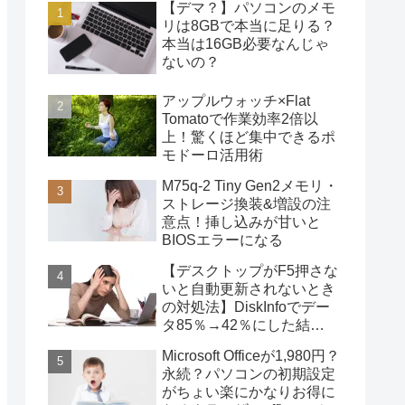
【デマ？】パソコンのメモ
リは8GBで本当に足りる？
本当は16GB必要なんじゃ
ないの？
アップルウォッチ×Flat
Tomatoで作業効率2倍以
上！驚くほど集中できるポ
モドーロ活用術
M75q-2 Tiny Gen2メモリ・
ストレージ換装&増設の注
意点！挿し込みが甘いと
BIOSエラーになる
【デスクトップがF5押さな
いと自動更新されないとき
の対処法】DiskInfoでデー
タ85％→42％にした結
果・・・
Microsoft Officeが1,980円？
永続？パソコンの初期設定
がちょい楽にかなりお得に