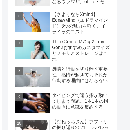
なるウラワザ。office・その
他編
【さようならXmind】
EdrawMind（エドラマイン
ド）3つの魅力を軽く。イ
ライラのコスト
ThinkCentre M75q-2 Tiny
Gen2おすすめカスタマイズ
とメモリとストレージはこ
れ！
感情と行動を切り離す重要
性。感情が起きてもそれが
行動する理由にはならない
タイピングで違う指が動い
てしまう問題。1本1本の指
の動きに意識を集約する
【むねっちさん】アフィリ
の振り返り2021！レバレッ