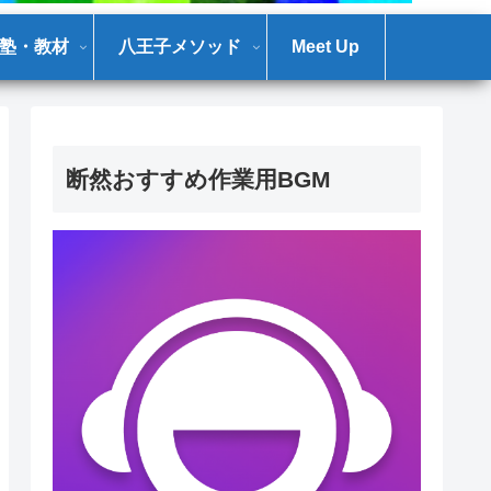
塾・教材
八王子メソッド
Meet Up
断然おすすめ作業用BGM