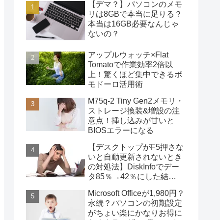
【デマ？】パソコンのメモ
リは8GBで本当に足りる？
本当は16GB必要なんじゃ
ないの？
アップルウォッチ×Flat
Tomatoで作業効率2倍以
上！驚くほど集中できるポ
モドーロ活用術
M75q-2 Tiny Gen2メモリ・
ストレージ換装&増設の注
意点！挿し込みが甘いと
BIOSエラーになる
【デスクトップがF5押さな
いと自動更新されないとき
の対処法】DiskInfoでデー
タ85％→42％にした結
果・・・
Microsoft Officeが1,980円？
永続？パソコンの初期設定
がちょい楽にかなりお得に