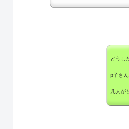
どうし
p子さ
凡人が