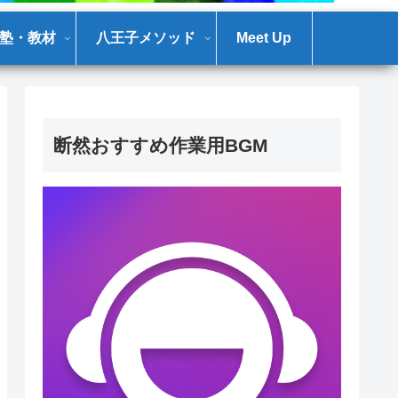
塾・教材
八王子メソッド
Meet Up
断然おすすめ作業用BGM