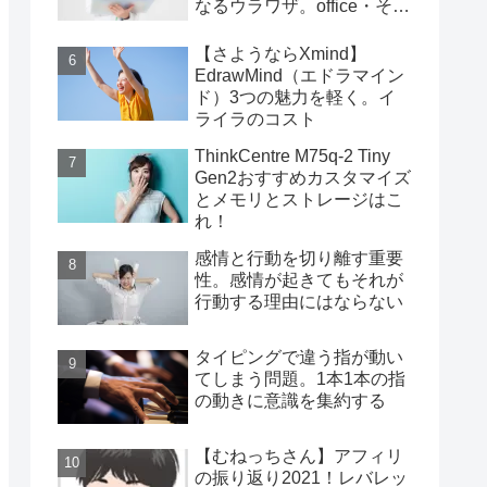
なるウラワザ。office・その
他編
【さようならXmind】
EdrawMind（エドラマイン
ド）3つの魅力を軽く。イ
ライラのコスト
ThinkCentre M75q-2 Tiny
Gen2おすすめカスタマイズ
とメモリとストレージはこ
れ！
感情と行動を切り離す重要
性。感情が起きてもそれが
行動する理由にはならない
タイピングで違う指が動い
てしまう問題。1本1本の指
の動きに意識を集約する
【むねっちさん】アフィリ
の振り返り2021！レバレッ