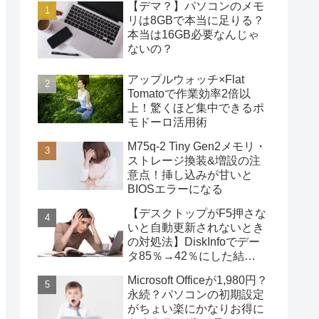
【デマ？】パソコンのメモ
リは8GBで本当に足りる？
本当は16GB必要なんじゃ
ないの？
アップルウォッチ×Flat
Tomatoで作業効率2倍以
上！驚くほど集中できるポ
モドーロ活用術
M75q-2 Tiny Gen2メモリ・
ストレージ換装&増設の注
意点！挿し込みが甘いと
BIOSエラーになる
【デスクトップがF5押さな
いと自動更新されないとき
の対処法】DiskInfoでデー
タ85％→42％にした結
果・・・
Microsoft Officeが1,980円？
永続？パソコンの初期設定
がちょい楽にかなりお得に