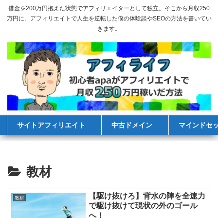
借金を200万円抱えた状態でアフィリエイターとして独立。そこから月収250
万円に。アフィリエイトで人生を逆転した僕の体験談やSEOの方法を書いてい
きます。
サイトアフィリエイト
中古ドメイン
マインドセ
教材
【駆け抜けろ】背水の陣を全速力
教材
で駆け抜けて現状の外のゴール
へ！