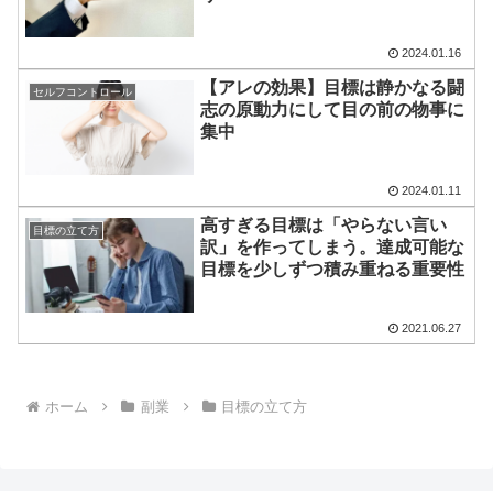
2024.01.16
【アレの効果】目標は静かなる闘
セルフコントロール
志の原動力にして目の前の物事に
集中
2024.01.11
高すぎる目標は「やらない言い
目標の立て方
訳」を作ってしまう。達成可能な
目標を少しずつ積み重ねる重要性
2021.06.27
ホーム
副業
目標の立て方