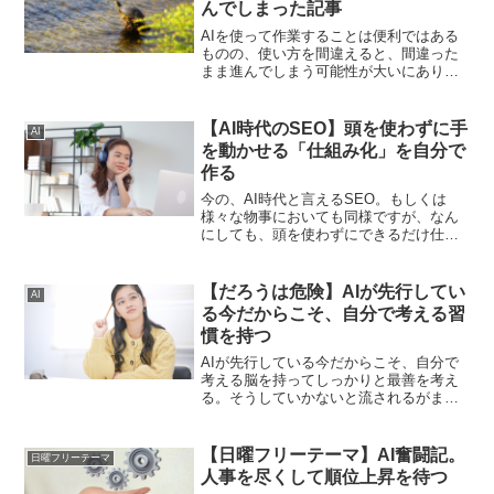
んでしまった記事
AIを使って作業することは便利ではある
ものの、使い方を間違えると、間違った
まま進んでしまう可能性が大いにありま
す。常に違和感のアンテナを張って作業
に取り組んでいくことが大切です。日進
月歩の気持ちが大切と言えます。
【AI時代のSEO】頭を使わずに手
AI
を動かせる「仕組み化」を自分で
作る
今の、AI時代と言えるSEO。もしくは
様々な物事においても同様ですが、なん
にしても、頭を使わずにできるだけ仕組
み化する。どんどん半自動的ん数を作れ
る状況を作ることが重要なんじゃないか
と思います。そのことについて書いてい
【だろうは危険】AIが先行してい
AI
きます。
る今だからこそ、自分で考える習
慣を持つ
AIが先行している今だからこそ、自分で
考える脳を持ってしっかりと最善を考え
る。そうしていかないと流されるがまま
になってしまいます。自分で考えてしっ
かりと行動に繋げる。その重要性につい
て書いています。
【日曜フリーテーマ】AI奮闘記。
日曜フリーテーマ
人事を尽くして順位上昇を待つ