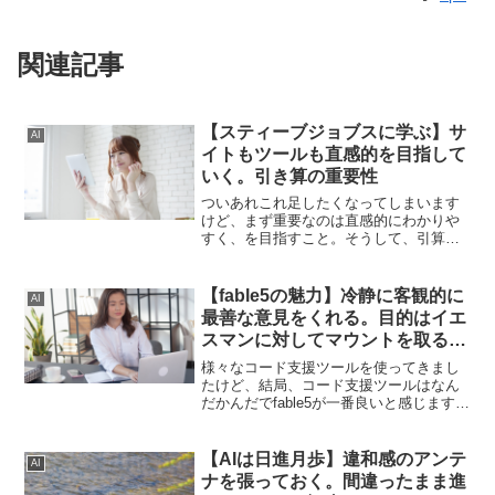
関連記事
【スティーブジョブスに学ぶ】サ
AI
イトもツールも直感的を目指して
いく。引き算の重要性
ついあれこれ足したくなってしまいます
けど、まず重要なのは直感的にわかりや
すく、を目指すこと。そうして、引算を
重要視していかないとあれもこれもと足
したくなってしまい結局わかりにくいツ
ールやサイトになってしまうので注意が
【fable5の魅力】冷静に客観的に
AI
必要です。
最善な意見をくれる。目的はイエ
スマンに対してマウントを取るこ
とじゃない
様々なコード支援ツールを使ってきまし
たけど、結局、コード支援ツールはなん
だかんだでfable5が一番良いと感じます。
それ以外のサービスを使うと、良さそう
で、結局イエスマンになってしまい目的
を達成しづらいです。冷静に客観的な意
【AIは日進月歩】違和感のアンテ
AI
見をくれるfable5がオススメです。
ナを張っておく。間違ったまま進