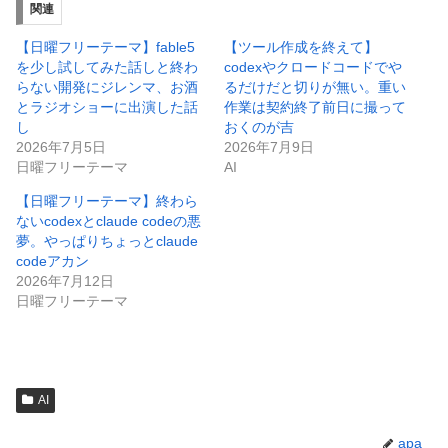
関連
【日曜フリーテーマ】fable5
【ツール作成を終えて】
を少し試してみた話しと終わ
codexやクロードコードでや
らない開発にジレンマ、お酒
るだけだと切りが無い。重い
とラジオショーに出演した話
作業は契約終了前日に撮って
し
おくのが吉
2026年7月5日
2026年7月9日
日曜フリーテーマ
AI
【日曜フリーテーマ】終わら
ないcodexとclaude codeの悪
夢。やっぱりちょっとclaude
codeアカン
2026年7月12日
日曜フリーテーマ
AI
apa