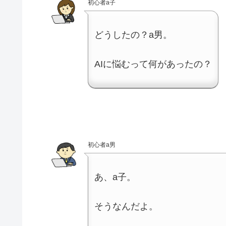
初心者a子
どうしたの？a男。
AIに悩むって何があったの？
初心者a男
あ、a子。
そうなんだよ。