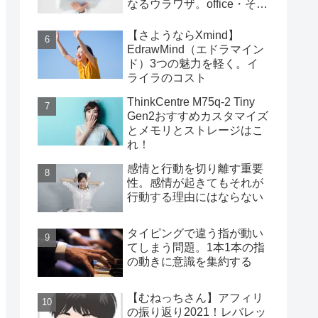
なるウラワザ。office・その
他編
【さようならXmind】
EdrawMind（エドラマイン
ド）3つの魅力を軽く。イ
ライラのコスト
ThinkCentre M75q-2 Tiny
Gen2おすすめカスタマイズ
とメモリとストレージはこ
れ！
感情と行動を切り離す重要
性。感情が起きてもそれが
行動する理由にはならない
タイピングで違う指が動い
てしまう問題。1本1本の指
の動きに意識を集約する
【むねっちさん】アフィリ
の振り返り2021！レバレッ