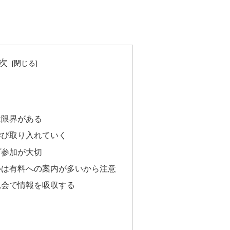
。
次
は限界がある
学び取り入れていく
プ参加が大切
ルは有料への案内が多いから注意
親会で情報を吸収する