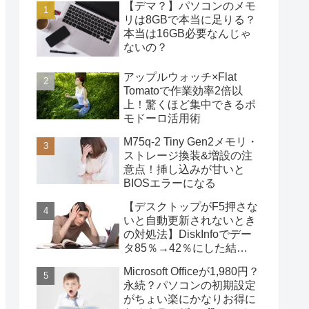
【デマ？】パソコンのメモ
リは8GBで本当に足りる？
本当は16GB必要なんじゃ
ないの？
アップルウォッチ×Flat
Tomatoで作業効率2倍以
上！驚くほど集中できるポ
モドーロ活用術
M75q-2 Tiny Gen2メモリ・
ストレージ換装&増設の注
意点！挿し込みが甘いと
BIOSエラーになる
【デスクトップがF5押さな
いと自動更新されないとき
の対処法】DiskInfoでデー
タ85％→42％にした結
果・・・
Microsoft Officeが1,980円？
永続？パソコンの初期設定
がちょい楽にかなりお得に