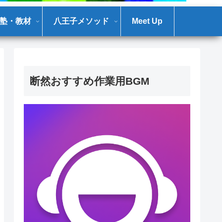
塾・教材
八王子メソッド
Meet Up
断然おすすめ作業用BGM