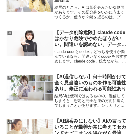
結局のところ、AIは影分身みたいな側面
があります。その影分身をいかにうまく
つくるか、使うか？鍵を握るのは、プロ
ンプトです。そのためにも練習（研鑽）
を繰り返していくことが大切です。
【データ削除危険】claude code
AI
はかなり危険でやめたほうがい
い。間違いを認めない、データを
勝手に消す天変地異
claude codeとcodex，どっちを使うか悩
んでいるなら、間違いなくcodexをおすす
めします。claude code，残念ながら、間
違いを認めない上、勝手にデータを消す
という天変地異すら起こします。とても
危険なので、つかわないのを推奨です。
【AI過信しない】何十時間かけて
AI
全く見当違いのものを作る可能性
あり。修正に追われる可能性あり
結局AIは便利ではあるものの。過信して
しまうと、想定と完全な逆の方向に進ん
でしまうことがあります。シッカリと自
分の頭で考えて、しっかりと真実を見極
めながら使っていかないと取り返しのつ
かないことになるかもしれないという話
【AI鵜呑みにしない】AIの言って
AI
です。
いることが最善か常に考えてセカ
ンドオピニオンを得ながら最適解