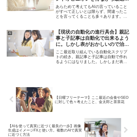
を求める
あらためて考えてもAIの言っていること
がすべて正しいとは限らず、間違ったこ
とを言ってくることも多々あります。だ
からこそ、AIの言うことを鵜呑みにせず
に、正しく考える、セカンドオピニオン
も活用しながら、最善を求めることが重
【現状の自動化の進行具合】親記
AI
要です。
事と子記事は自動化で出来るよう
に。しかし表がおかしいので治
す。最終目標は3台同時運用
ここ最近取り組んでいる自動化スクリプ
トの続き。親記事と子記事は自動で作れ
るようにはなりました。しかしまだ表が
おかしいという問題があるのでそのあた
りの解決に取り組んでいきたいと思いま
す。
【日曜フリーテーマ】ここ最近の会食やSEO
に対して色々考えたこと、金太郎と茶茶花
【AIを使って真実に近づく最良の一歩】画像
生成はイメージFXと使い方。複数のAIで真実
に近づく方法