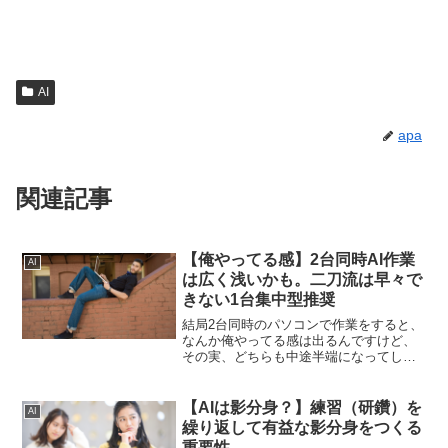
AI
apa
関連記事
【俺やってる感】2台同時AI作業
AI
は広く浅いかも。二刀流は早々で
きない1台集中型推奨
結局2台同時のパソコンで作業をすると、
なんか俺やってる感は出るんですけど、
その実、どちらも中途半端になってしま
うリスクがあります。そうなるとどちら
もうまくいかなくなってしまうのが非常
にリスクです俺やってる感で満足しない
【AIは影分身？】練習（研鑽）を
AI
ようにすることが大切です。
繰り返して有益な影分身をつくる
重要性