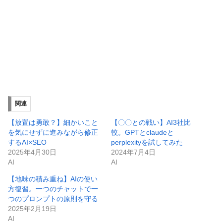
関連
【放置は勇敢？】細かいこと
【〇〇との戦い】AI3社比
を気にせずに進みながら修正
較。GPTとclaudeと
するAI×SEO
perplexityを試してみた
2025年4月30日
2024年7月4日
AI
AI
【地味の積み重ね】AIの使い
方復習。一つのチャットで一
つのプロンプトの原則を守る
2025年2月19日
AI