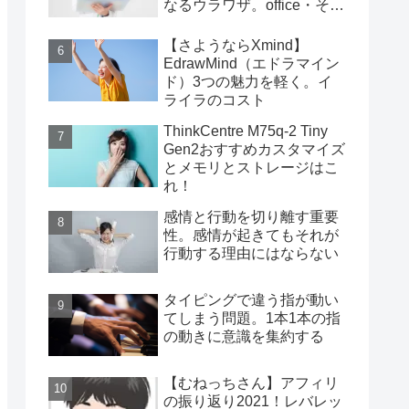
なるウラワザ。office・その
他編
【さようならXmind】
EdrawMind（エドラマイン
ド）3つの魅力を軽く。イ
ライラのコスト
ThinkCentre M75q-2 Tiny
Gen2おすすめカスタマイズ
とメモリとストレージはこ
れ！
感情と行動を切り離す重要
性。感情が起きてもそれが
行動する理由にはならない
タイピングで違う指が動い
てしまう問題。1本1本の指
の動きに意識を集約する
【むねっちさん】アフィリ
の振り返り2021！レバレッ