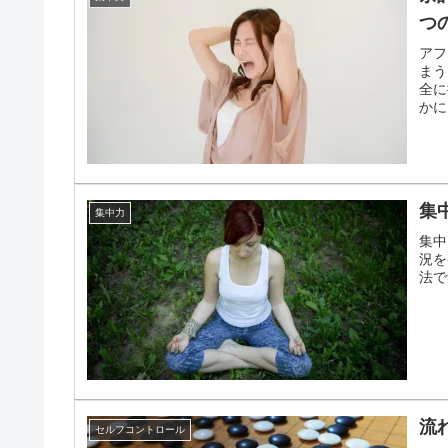
つ
アフ
まう
全に
かに
紹介
集
集中力
集中
況を
法で
流
セルフコントロール