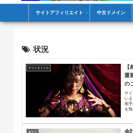
サイトアフィリエイト
中古ドメイン
状況
【
サイトタイトル
重
の
サイ
いま
相手
を熟
余
集中力