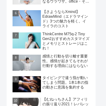
なるウラワザ。office・その
他編
【さようならXmind】
EdrawMind（エドラマイン
ド）3つの魅力を軽く。イ
ライラのコスト
ThinkCentre M75q-2 Tiny
Gen2おすすめカスタマイズ
とメモリとストレージはこ
れ！
感情と行動を切り離す重要
性。感情が起きてもそれが
行動する理由にはならない
タイピングで違う指が動い
てしまう問題。1本1本の指
の動きに意識を集約する
【むねっちさん】アフィリ
の振り返り2021！レバレッ