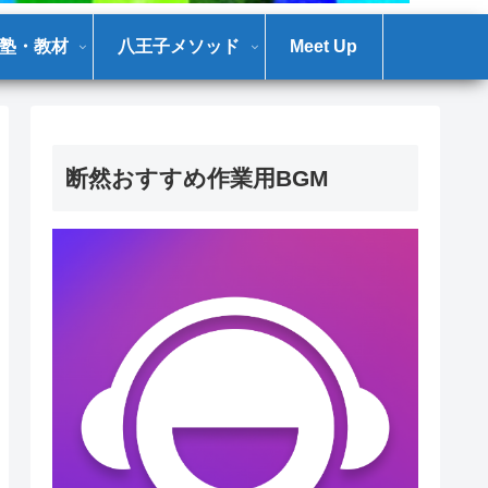
塾・教材
八王子メソッド
Meet Up
断然おすすめ作業用BGM