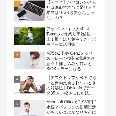
【デマ？】パソコンのメモ
リは8GBで本当に足りる？
本当は16GB必要なんじゃ
ないの？
アップルウォッチ×Flat
Tomatoで作業効率2倍以
上！驚くほど集中できるポ
モドーロ活用術
M75q-2 Tiny Gen2メモリ・
ストレージ換装&増設の注
意点！挿し込みが甘いと
BIOSエラーになる
【デスクトップがF5押さな
いと自動更新されないとき
の対処法】DiskInfoでデー
タ85％→42％にした結
果・・・
Microsoft Officeが1,980円？
永続？パソコンの初期設定
がちょい楽にかなりお得に