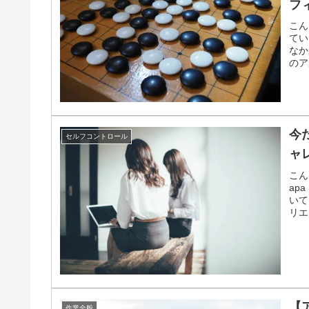
フ
こん
てい
なか
のア
今
セルフコントロール
ャ
こん
ap
いて
リエ
【
作業全般