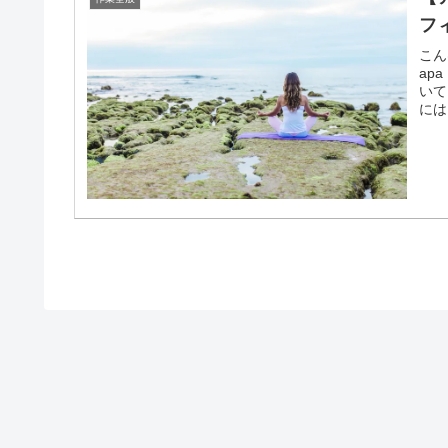
フ
こん
ap
いて
には