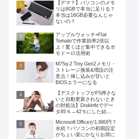
【デマ？】パソコンのメモ
リは8GBで本当に足りる？
本当は16GB必要なんじゃ
ないの？
アップルウォッチ×Flat
Tomatoで作業効率2倍以
上！驚くほど集中できるポ
モドーロ活用術
M75q-2 Tiny Gen2メモリ・
ストレージ換装&増設の注
意点！挿し込みが甘いと
BIOSエラーになる
【デスクトップがF5押さな
いと自動更新されないとき
の対処法】DiskInfoでデー
タ85％→42％にした結
果・・・
Microsoft Officeが1,980円？
永続？パソコンの初期設定
がちょい楽にかなりお得に