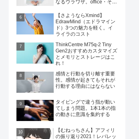
なるウラワザ。office・その
他編
【さようならXmind】
EdrawMind（エドラマイン
ド）3つの魅力を軽く。イ
ライラのコスト
ThinkCentre M75q-2 Tiny
Gen2おすすめカスタマイズ
とメモリとストレージはこ
れ！
感情と行動を切り離す重要
性。感情が起きてもそれが
行動する理由にはならない
タイピングで違う指が動い
てしまう問題。1本1本の指
の動きに意識を集約する
【むねっちさん】アフィリ
の振り返り2021！レバレッ