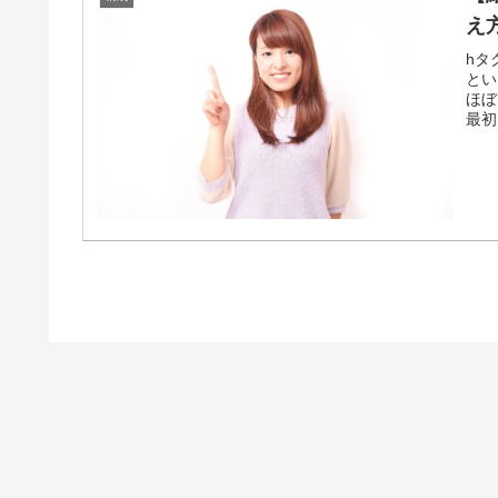
え
hタ
とい
ほぼ
最初