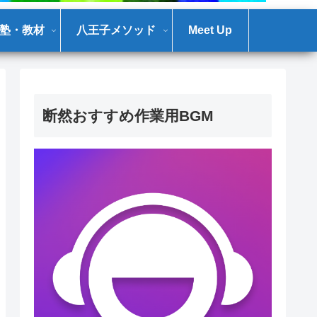
塾・教材
八王子メソッド
Meet Up
断然おすすめ作業用BGM