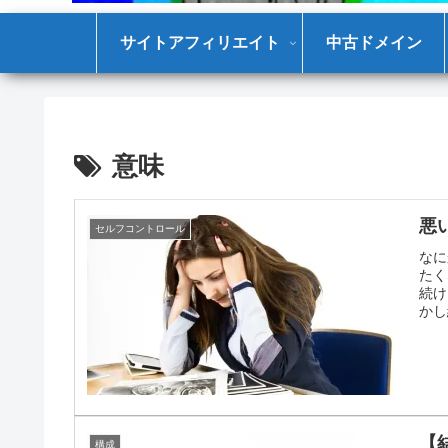
サイトアフィリエイト
中古ドメイン
意味
悪
セルフコントロール
なに
たく
続け
かし
を動
す。
【
構成