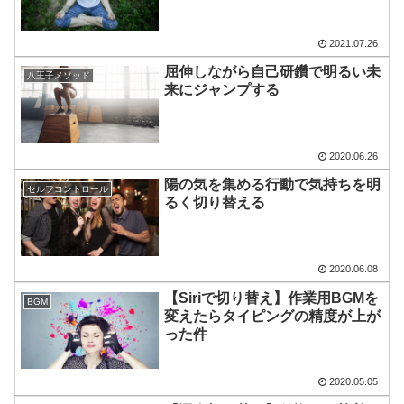
2021.07.26
屈伸しながら自己研鑽で明るい未
八王子メソッド
来にジャンプする
2020.06.26
陽の気を集める行動で気持ちを明
セルフコントロール
るく切り替える
2020.06.08
【Siriで切り替え】作業用BGMを
BGM
変えたらタイピングの精度が上が
った件
2020.05.05