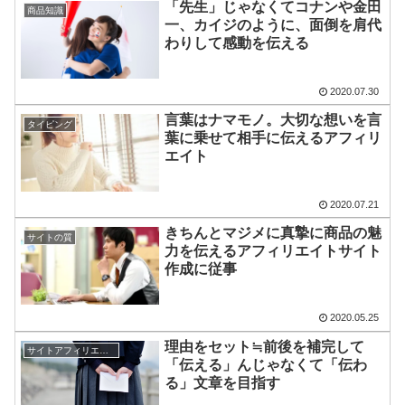
「先生」じゃなくてコナンや金田
商品知識
一、カイジのように、面倒を肩代
わりして感動を伝える
2020.07.30
言葉はナマモノ。大切な想いを言
タイピング
葉に乗せて相手に伝えるアフィリ
エイト
2020.07.21
きちんとマジメに真摯に商品の魅
サイトの質
力を伝えるアフィリエイトサイト
作成に従事
2020.05.25
理由をセット≒前後を補完して
サイトアフィリエイト
「伝える」んじゃなくて「伝わ
る」文章を目指す