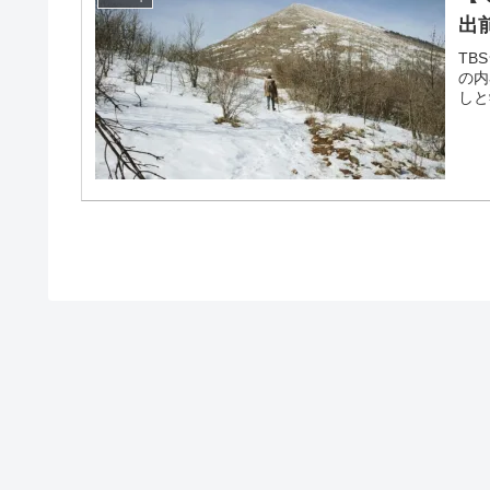
出
TB
の内
しと