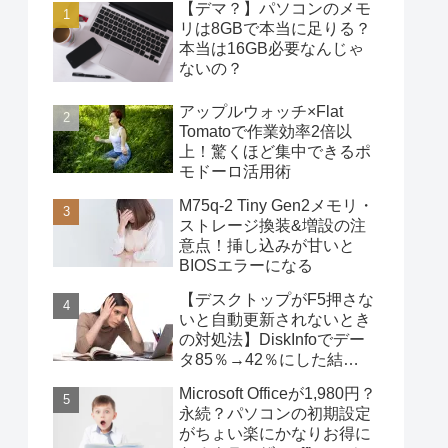
【デマ？】パソコンのメモ
リは8GBで本当に足りる？
本当は16GB必要なんじゃ
ないの？
アップルウォッチ×Flat
Tomatoで作業効率2倍以
上！驚くほど集中できるポ
モドーロ活用術
M75q-2 Tiny Gen2メモリ・
ストレージ換装&増設の注
意点！挿し込みが甘いと
BIOSエラーになる
【デスクトップがF5押さな
いと自動更新されないとき
の対処法】DiskInfoでデー
タ85％→42％にした結
果・・・
Microsoft Officeが1,980円？
永続？パソコンの初期設定
がちょい楽にかなりお得に