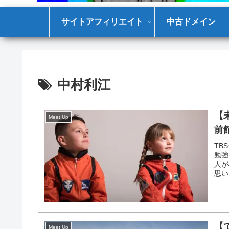
サイトアフィリエイト
中古ドメイン
中村利江
【
Meet Up
前
TB
勉強
人が
思い
た。
【
Meet Up