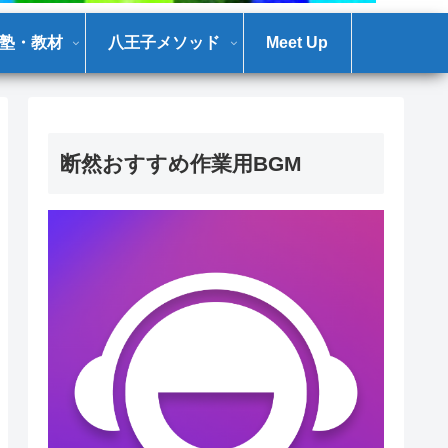
塾・教材
八王子メソッド
Meet Up
断然おすすめ作業用BGM