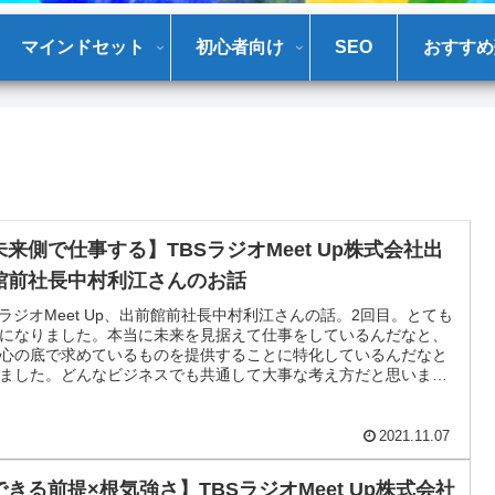
マインドセット
初心者向け
SEO
おすすめ
未来側で仕事する】TBSラジオMeet Up株式会社出
館前社長中村利江さんのお話
SラジオMeet Up、出前館前社長中村利江さんの話。2回目。とても
になりました。本当に未来を見据えて仕事をしているんだなと、
心の底で求めているものを提供することに特化しているんだなと
ました。どんなビジネスでも共通して大事な考え方だと思いまし
ぜひ最後まで読んでみてください。
2021.11.07
できる前提×根気強さ】TBSラジオMeet Up株式会社