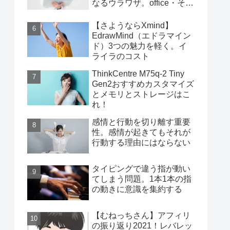
なるウラワザ。office・その
他編
【さようならXmind】
EdrawMind（エドラマイン
ド）3つの魅力を軽く。イ
ライラのコスト
ThinkCentre M75q-2 Tiny
Gen2おすすめカスタマイズ
とメモリとストレージはこ
れ！
感情と行動を切り離す重要
性。感情が起きてもそれが
行動する理由にはならない
タイピングで違う指が動い
てしまう問題。1本1本の指
の動きに意識を集約する
【むねっちさん】アフィリ
の振り返り2021！レバレッ