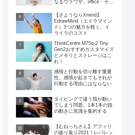
なるウラワザ。office・その
他編
【さようならXmind】
EdrawMind（エドラマイン
ド）3つの魅力を軽く。イ
ライラのコスト
ThinkCentre M75q-2 Tiny
Gen2おすすめカスタマイズ
とメモリとストレージはこ
れ！
感情と行動を切り離す重要
性。感情が起きてもそれが
行動する理由にはならない
タイピングで違う指が動い
てしまう問題。1本1本の指
の動きに意識を集約する
【むねっちさん】アフィリ
の振り返り2021！レバレッ