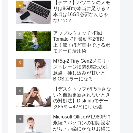
【デマ？】パソコンのメモ
リは8GBで本当に足りる？
本当は16GB必要なんじゃ
ないの？
アップルウォッチ×Flat
Tomatoで作業効率2倍以
上！驚くほど集中できるポ
モドーロ活用術
M75q-2 Tiny Gen2メモリ・
ストレージ換装&増設の注
意点！挿し込みが甘いと
BIOSエラーになる
【デスクトップがF5押さな
いと自動更新されないとき
の対処法】DiskInfoでデー
タ85％→42％にした結
果・・・
Microsoft Officeが1,980円？
永続？パソコンの初期設定
がちょい楽にかなりお得に