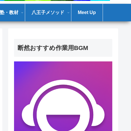
塾・教材
八王子メソッド
Meet Up
断然おすすめ作業用BGM