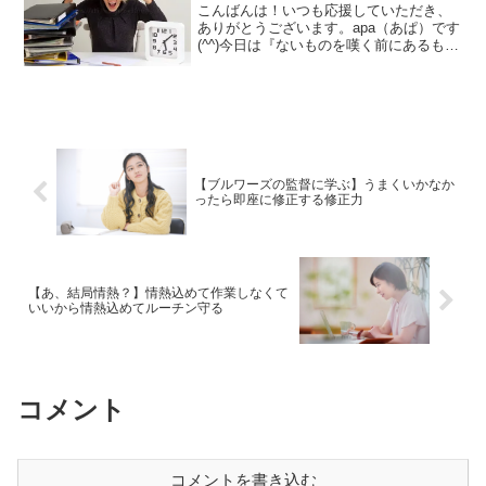
こんばんは！いつも応援していただき、
ありがとうございます。apa（あぱ）です
(^^)今日は『ないものを嘆く前にあるもの
で全力を尽くす』ということについて書
いていきます。アフィリエイトって、結
構時間との勝負のような部分があると思
います。どれだ...
【ブルワーズの監督に学ぶ】うまくいかなか
ったら即座に修正する修正力
【あ、結局情熱？】情熱込めて作業しなくて
いいから情熱込めてルーチン守る
コメント
コメントを書き込む