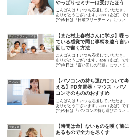
やっぱりセミナーは受けたほうが
大切です。
いいという話
こんばんは！いつも応援していただき、
ありがとうございます。apa（あぱ）です
(^^)今日は『日曜フリーテーマ』について
書いていきます。日曜フリーテーマ今日
は日曜フリーテーマについて書いていき
ます。毎週日曜日は日曜フリーテーマと
【また村上春樹さんに学ぶ】喋っ
サイトアフィリエイト
題して、特に細...
ている感覚で同じ事柄を違う言い
回しで書く方法
こんばんは！いつも応援していただき、
ありがとうございます。apa（あぱ）です
(^^)今日は『言い回しの問題』について書
いていきます。言い回しが変えられない
文章の言い回しってすごく難しい問題だ
と思います。というか、考えてみた
【パソコンの持ち運びについて考
パソコン
ら・・・全然話が変...
える】PD充電器・マウス・パソ
コンそのもののおすすめ
こんばんは！いつも応援していただき、
ありがとうございます。apa（あぱ）です
(^^)今日は『パソコンの持ち運びについて
考える』について書いていきます。パソ
コンは重いアフィリエイト作業を外です
るというとき。パソコンの持ち運びには
【時間は命】ないものを嘆く前に
作業全般
苦労します。こ...
あるもので全力を尽くす