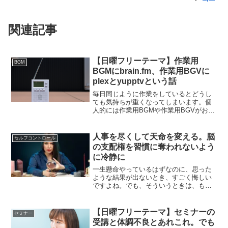
関連記事
【日曜フリーテーマ】作業用
BGM
BGMにbrain.fm、作業用BGVに
plexとyupptvという話
毎日同じように作業をしているとどうし
ても気持ちが重くなってしまいます。個
人的には作業用BGMや作業用BGVがおす
すめで、中でも最近では、brain.fmとplex
やyupptvがおすすめで、そのことについ
て書いていきます。
人事を尽くして天命を変える。脳
セルフコントロール
の支配権を習慣に奪われないよう
に冷静に
一生懸命やっているはずなのに、思った
ような結果が出ないとき、すごく悔しい
ですよね。でも、そういうときは、もし
かしたら「待ってしまっている」ことが
原因なのかもしれません。結果が出るの
を待つのではなくて、結果を変えるよう
【日曜フリーテーマ】セミナーの
セミナー
に行動する。そして脳の支配権を習慣に
受講と体調不良とあれこれ。でも
奪われないように冷静に取り組むことが