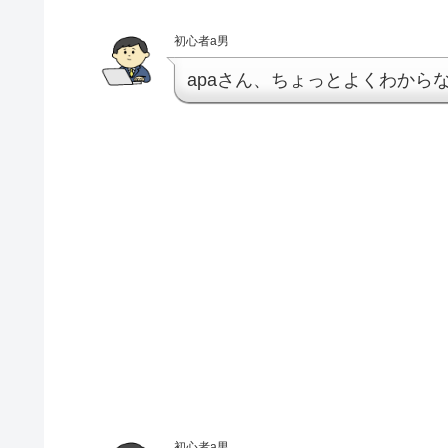
初心者a男
apaさん、ちょっとよくわから
初心者a男