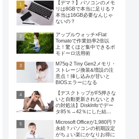
【デマ？】パソコンのメモ
リは8GBで本当に足りる？
本当は16GB必要なんじゃ
ないの？
アップルウォッチ×Flat
Tomatoで作業効率2倍以
上！驚くほど集中できるポ
モドーロ活用術
M75q-2 Tiny Gen2メモリ・
ストレージ換装&増設の注
意点！挿し込みが甘いと
BIOSエラーになる
【デスクトップがF5押さな
いと自動更新されないとき
の対処法】DiskInfoでデー
タ85％→42％にした結
果・・・
Microsoft Officeが1,980円？
永続？パソコンの初期設定
がちょい楽にかなりお得に