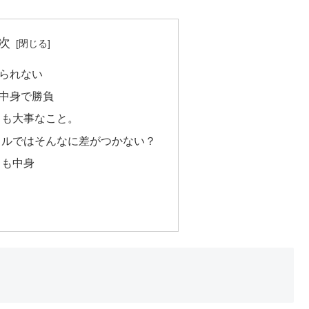
次
られない
中身で勝負
りも大事なこと。
トルではそんなに差がつかない？
りも中身