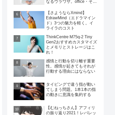
なるウラワザ。office・その
他編
【さようならXmind】
EdrawMind（エドラマイン
ド）3つの魅力を軽く。イ
ライラのコスト
ThinkCentre M75q-2 Tiny
Gen2おすすめカスタマイズ
とメモリとストレージはこ
れ！
感情と行動を切り離す重要
性。感情が起きてもそれが
行動する理由にはならない
タイピングで違う指が動い
てしまう問題。1本1本の指
の動きに意識を集約する
【むねっちさん】アフィリ
の振り返り2021！レバレッ