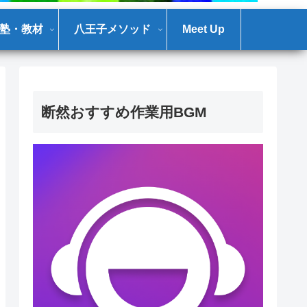
塾・教材
八王子メソッド
Meet Up
断然おすすめ作業用BGM