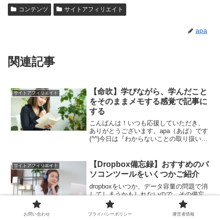
コンテンツ
サイトアフィリエイト
apa
関連記事
【命吹】学びながら、学んだこと
サイトアフィリエイト
をそのままメモする感覚で記事に
する
こんばんは！いつも応援していただき、
ありがとうございます。apa（あぱ）です
(^^)今日は『わからないことの取り扱い』
について書いていきます。知識がないか
ら書けない？あなたはどうですか？アフ
ィリエイトをもしもやっているのであれ
【Dropbox備忘録】おすすめのパ
サイトアフィリエイト
ば。今まで自分...
ソコンツールをいくつかご紹介
dropboxをいつか、データ容量の問題で消
してしまうかもしれないので、その備忘
録として僕のパソコンに保存されている
ツールをいくつか、備忘録も兼ねてご紹
お問い合わせ
プライバシーポリシー
運営者情報
介しています。ぜひ一つの参考にしてく