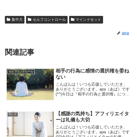
集中力
セルフコントロール
マインドセット
apa
関連記事
相手の行為に感情の選択権を委ね
セルフコントロール
ない
こんばんは！いつも応援していただき、
ありがとうございます。apa（あぱ）です
(^^)今日は『相手の行為と選択権』につい
て書いていきます。あなたは、相手の行
為に対して腹を立てたことありますか？
わかっていても。人間に限らず、生物は
【感謝の気持ち】アフィリエイタ
本来感情の生き...
学び方
ーは礼儀も大切
こんばんは！いつも応援していただき、
ありがとうございます。apa（あぱ）です
(^^)今日は『アフィリエイターの礼儀』に