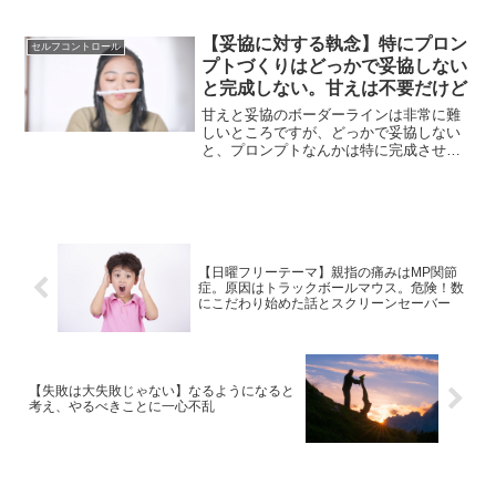
自分に負けないように必死に頑張る。他
人を変える、他人を超えることは容易で
はありませんが、そうして自分をハード
【妥協に対する執念】特にプロン
セルフコントロール
ルに少しずつ変えていくことが大事だと
プトづくりはどっかで妥協しない
思います。
と完成しない。甘えは不要だけど
甘えと妥協のボーダーラインは非常に難
しいところですが、どっかで妥協しない
と、プロンプトなんかは特に完成させる
ことが難しいなと感じます。プロンプト
を完成させるにはどっかで妥協も必要。
このことを深く痛感しました。
【日曜フリーテーマ】親指の痛みはMP関節
症。原因はトラックボールマウス。危険！数
にこだわり始めた話とスクリーンセーバー
【失敗は大失敗じゃない】なるようになると
考え、やるべきことに一心不乱