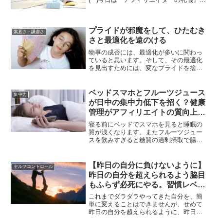
ついて書いていきます。こんなこと、書
く立場でもなんでもないんですけど。本
当に、アフィリエイターって礼儀が必要
プライドが邪魔をして、ひたむき
不可欠だと思う...
素直さ・謙虚さ
さと最適化を遠のける
物事の成否には、最適化が多いに関わっ
ていると思います。そして、その最適化
を見出すためには、変なプライドを捨て
て、ひたむきに物事に向き合うことが大
切です。もし、あなたが、プライドのせ
いでつい、本来の正解を遠のけてしまっ
ベッドスマホとフルーツジュース
集中力
ていると思うのであれば、一度プライド
が日中の集中力低下を招く？健康
は捨て置くことが重要です。
管理がアフィリエイトの質向上の
鍵
寝る前にベッドでスマホを見ると睡眠の
質が浅くなります。またフルーツジュー
スを飲みすぎると糖質の過剰摂取で腸内
環境が悪化します。そうした健康への意
識も日中の作業集中力を高めるために重
要なことです。
【昨日の自分に負けないように】
セルフコントロール
昨日の自分を超えられるよう脇目
もふらず必死にやる。習慣レベル
で徐々に変える
これまでダラダラやってきた自分を、簡
単に変えることはできませんが、せめて
昨日の自分を超えられるように、昨日の