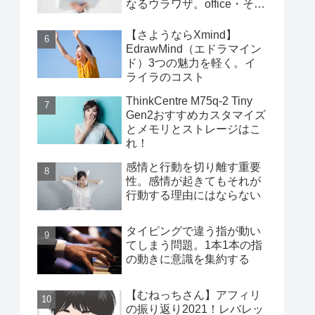
なるウラワザ。office・その
他編
【さようならXmind】
EdrawMind（エドラマイン
ド）3つの魅力を軽く。イ
ライラのコスト
ThinkCentre M75q-2 Tiny
Gen2おすすめカスタマイズ
とメモリとストレージはこ
れ！
感情と行動を切り離す重要
性。感情が起きてもそれが
行動する理由にはならない
タイピングで違う指が動い
てしまう問題。1本1本の指
の動きに意識を集約する
【むねっちさん】アフィリ
の振り返り2021！レバレッ