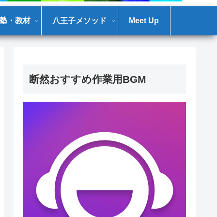
塾・教材
八王子メソッド
Meet Up
断然おすすめ作業用BGM