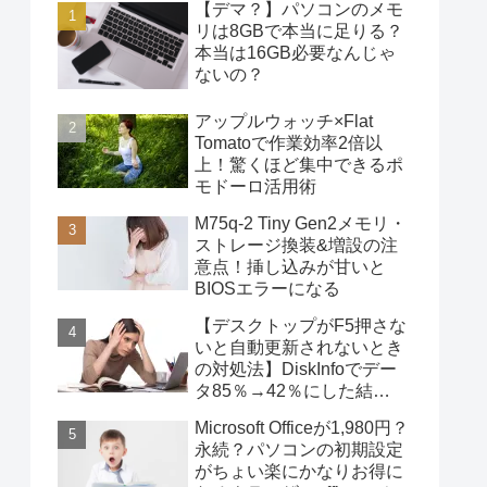
【デマ？】パソコンのメモ
リは8GBで本当に足りる？
本当は16GB必要なんじゃ
ないの？
アップルウォッチ×Flat
Tomatoで作業効率2倍以
上！驚くほど集中できるポ
モドーロ活用術
M75q-2 Tiny Gen2メモリ・
ストレージ換装&増設の注
意点！挿し込みが甘いと
BIOSエラーになる
【デスクトップがF5押さな
いと自動更新されないとき
の対処法】DiskInfoでデー
タ85％→42％にした結
果・・・
Microsoft Officeが1,980円？
永続？パソコンの初期設定
がちょい楽にかなりお得に