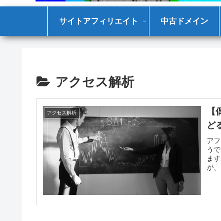
サイトアフィリエイト
中古ドメイン
アクセス解析
【
アクセス解析
ど
アフ
うで
ます
が、
重要