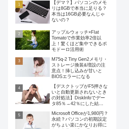
【デマ？】パソコンのメモ
リは8GBで本当に足りる？
本当は16GB必要なんじゃ
ないの？
アップルウォッチ×Flat
Tomatoで作業効率2倍以
上！驚くほど集中できるポ
モドーロ活用術
M75q-2 Tiny Gen2メモリ・
ストレージ換装&増設の注
意点！挿し込みが甘いと
BIOSエラーになる
【デスクトップがF5押さな
いと自動更新されないとき
の対処法】DiskInfoでデー
タ85％→42％にした結
果・・・
Microsoft Officeが1,980円？
永続？パソコンの初期設定
がちょい楽にかなりお得に