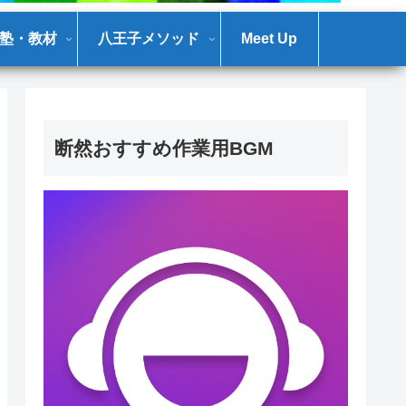
塾・教材
八王子メソッド
Meet Up
断然おすすめ作業用BGM