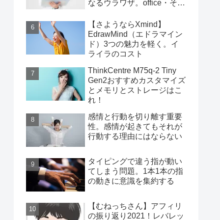
なるウラワザ。office・その
他編
【さようならXmind】
EdrawMind（エドラマイン
ド）3つの魅力を軽く。イ
ライラのコスト
ThinkCentre M75q-2 Tiny
Gen2おすすめカスタマイズ
とメモリとストレージはこ
れ！
感情と行動を切り離す重要
性。感情が起きてもそれが
行動する理由にはならない
タイピングで違う指が動い
てしまう問題。1本1本の指
の動きに意識を集約する
【むねっちさん】アフィリ
の振り返り2021！レバレッ