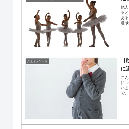
他人
ると
ある
危険
き合
【
八王子メソッド
に
こん
につ
いま
で、