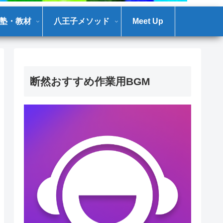
塾・教材
八王子メソッド
Meet Up
断然おすすめ作業用BGM