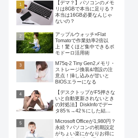
【デマ？】パソコンのメモ
リは8GBで本当に足りる？
本当は16GB必要なんじゃ
ないの？
アップルウォッチ×Flat
Tomatoで作業効率2倍以
上！驚くほど集中できるポ
モドーロ活用術
M75q-2 Tiny Gen2メモリ・
ストレージ換装&増設の注
意点！挿し込みが甘いと
BIOSエラーになる
【デスクトップがF5押さな
いと自動更新されないとき
の対処法】DiskInfoでデー
タ85％→42％にした結
果・・・
Microsoft Officeが1,980円？
永続？パソコンの初期設定
がちょい楽にかなりお得に