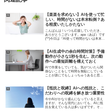
【楽楽を求めない】AIを使って忙
AI
しい、時間がないは本末転倒？あ
る程度いたしかたない
こんばんは！いつも応援していただき、
ありがとうございます。apa（あぱ）です
(^^)今日は『AI使って時間がないは本末転
倒？』について書いていきます。どうし
ても時間が足りないSEOで記事作成をす
る人は増えていると思うのですが、この
【AI生成中の余白時間対策】予備
AI
AIでSE...
動作が小さな1秒を生む。次の動
作への最短距離を構えておく
AIで作業をしていても、気がついたら関
係ないことをして時間を無駄にしている
ことが誰にでもしょっちゅうあると思い
ます。結局こういうのの最大の原因は、
生成時間に余計なことをしてしまうか
ら。余白時間に何をするかが大切で、予
【抵抗と呪縛】AIへの抵抗と、こ
AI
備動作が1秒を生み出す鍵を握っていると
だわりへの呪縛を解き放つ重要性
言えます。
今やAIがかなり盛んになっていると言え
ますが、そんな現代においても、AIに抵
抗を覚えている人は多いはずです。そん
なAIへの抵抗に流されないように、まず