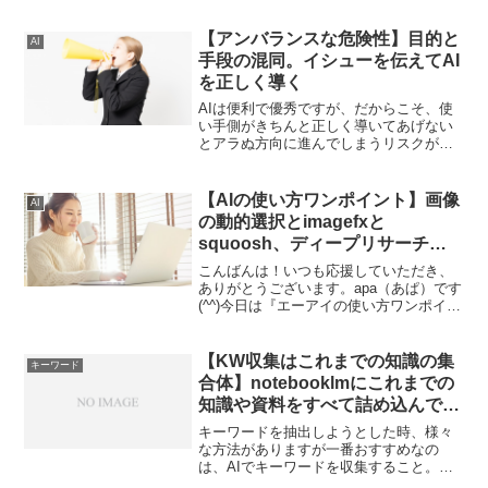
は抵抗と呪縛からの開放を目指すことが
先決です。
【アンバランスな危険性】目的と
AI
手段の混同。イシューを伝えてAI
を正しく導く
AIは便利で優秀ですが、だからこそ、使
い手側がきちんと正しく導いてあげない
とアラぬ方向に進んでしまうリスクがあ
ります。そうして目的を見失ってしまわ
ないように、きちんと正しく、作業に取
り組む、腰を据えて目的を伝えてあげる
【AIの使い方ワンポイント】画像
AI
ことが大切です。
の動的選択とimagefxと
squoosh、ディープリサーチの
活用
こんばんは！いつも応援していただき、
ありがとうございます。apa（あぱ）です
(^^)今日は『エーアイの使い方ワンポイン
ト』について書いていきます。エーアイ
でもっと便利にできる？AIを使って作業
すると、便利になる側面は確かに多くあ
【KW収集はこれまでの知識の集
キーワード
るものの。だ...
合体】notebooklmにこれまでの
知識や資料をすべて詰め込んで
KWプロンプトをブラッシュアッ
キーワードを抽出しようとした時、様々
プ
な方法がありますが一番おすすめなの
は、AIでキーワードを収集すること。そ
の収集においてはnotebooklmでブラッシ