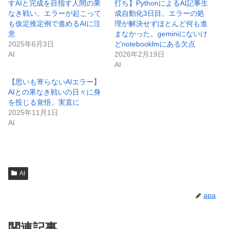
すAIと完成を目指す人間の果
打ち】PythonによるAI記事生
なき戦い。エラーが起こって
成自動化3日目。エラーの処
も仮定推定例で進めるAIに注
理が解決せずほとんど何も進
意
まなかった。geminiにないけ
2025年6月3日
どnotebooklmにある欠点
AI
2026年2月19日
AI
【思いも寄らないAIエラー】
AIとの果なき戦いの日々に身
を投じる覚悟。実直に
2025年11月1日
AI
AI
apa
関連記事