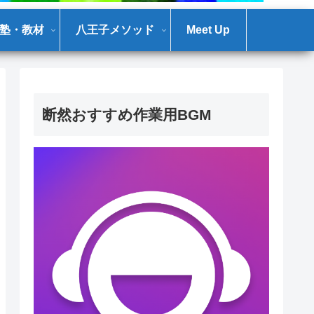
塾・教材
八王子メソッド
Meet Up
断然おすすめ作業用BGM