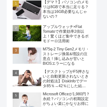
【デマ？】パソコンのメモ
リは8GBで本当に足りる？
本当は16GB必要なんじゃ
ないの？
アップルウォッチ×Flat
Tomatoで作業効率2倍以
上！驚くほど集中できるポ
モドーロ活用術
M75q-2 Tiny Gen2メモリ・
ストレージ換装&増設の注
意点！挿し込みが甘いと
BIOSエラーになる
【デスクトップがF5押さな
いと自動更新されないとき
の対処法】DiskInfoでデー
タ85％→42％にした結
果・・・
Microsoft Officeが1,980円？
永続？パソコンの初期設定
がちょい楽にかなりお得に