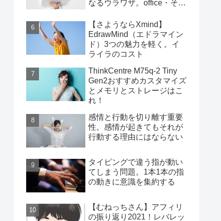
なるウラワザ。office・その
他編
【さようならXmind】
EdrawMind（エドラマイン
ド）3つの魅力を軽く。イ
ライラのコスト
ThinkCentre M75q-2 Tiny
Gen2おすすめカスタマイズ
とメモリとストレージはこ
れ！
感情と行動を切り離す重要
性。感情が起きてもそれが
行動する理由にはならない
タイピングで違う指が動い
てしまう問題。1本1本の指
の動きに意識を集約する
【むねっちさん】アフィリ
の振り返り2021！レバレッ