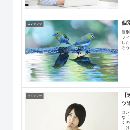
個
コンテンツ
個別
フィ
した
ろう
【
コンテンツ
ツ
コン
な「
くの
「け