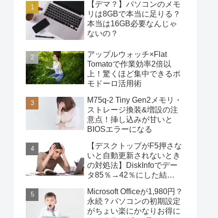
【デマ？】パソコンのメモ
リは8GBで本当に足りる？
本当は16GB必要なんじゃ
ないの？
アップルウォッチ×Flat
Tomatoで作業効率2倍以
上！驚くほど集中できるポ
モドーロ活用術
M75q-2 Tiny Gen2メモリ・
ストレージ換装&増設の注
意点！挿し込みが甘いと
BIOSエラーになる
【デスクトップがF5押さな
いと自動更新されないとき
の対処法】DiskInfoでデー
タ85％→42％にした結
果・・・
Microsoft Officeが1,980円？
永続？パソコンの初期設定
がちょい楽にかなりお得に