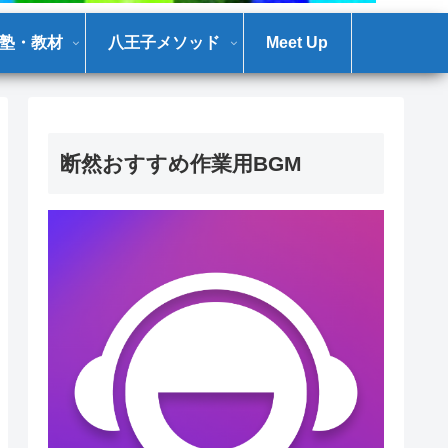
塾・教材
八王子メソッド
Meet Up
断然おすすめ作業用BGM