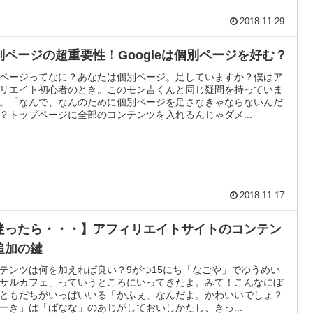
2018.11.29
別ページの超重要性！Googleは個別ページを好む？
ページってなに？あなたは個別ページ。足していますか？僕はア
リエイト初心者のとき。このモン吉くんと同じ疑問を持っていま
。「なんで、なんのために個別ページを足さなきゃならないんだ
？トップページに全部のコンテンツを入れるんじゃダメ...
2018.11.17
迷ったら・・・】アフィリエイトサイトのコンテン
追加の鍵
テンツは何を加えれば良い？9がつ15にち「なごや」でゆうめい
サルカフェ」っていうところにいってきたよ。みて！こんなにぼ
ともだちがいっぱいいる「かふぇ」なんだよ。かわいいでしょ？
ーき」は「ばなな」のあじがしておいしかたし、きっ...