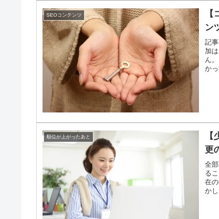
【
SEOコンテンツ
ン
記事
加は
ん。
かっ
【
順位が上がったあと
更
全部
るこ
在の
かし