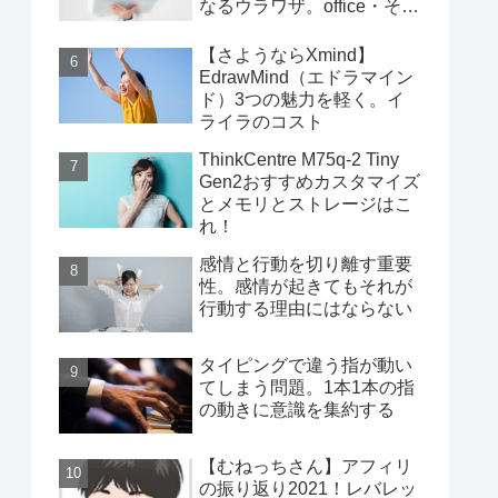
なるウラワザ。office・その
他編
【さようならXmind】
EdrawMind（エドラマイン
ド）3つの魅力を軽く。イ
ライラのコスト
ThinkCentre M75q-2 Tiny
Gen2おすすめカスタマイズ
とメモリとストレージはこ
れ！
感情と行動を切り離す重要
性。感情が起きてもそれが
行動する理由にはならない
タイピングで違う指が動い
てしまう問題。1本1本の指
の動きに意識を集約する
【むねっちさん】アフィリ
の振り返り2021！レバレッ