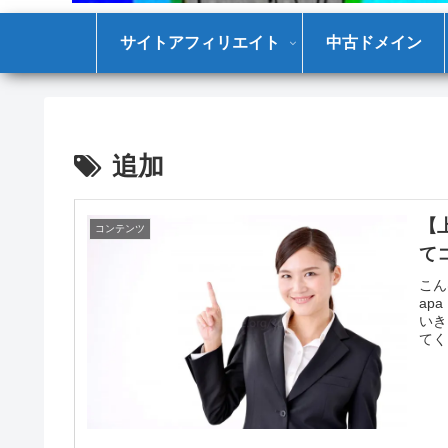
サイトアフィリエイト
中古ドメイン
追加
【
コンテンツ
て
こん
ap
いき
てく