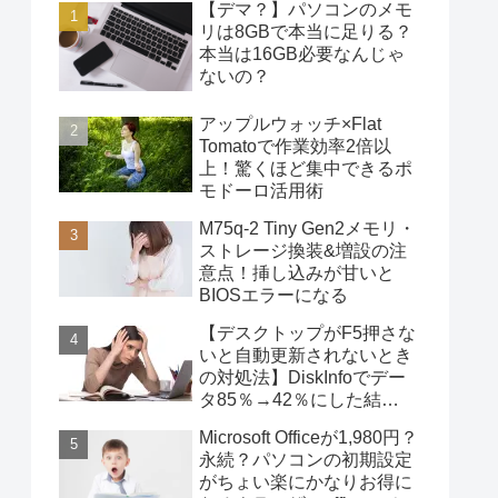
【デマ？】パソコンのメモ
リは8GBで本当に足りる？
本当は16GB必要なんじゃ
ないの？
アップルウォッチ×Flat
Tomatoで作業効率2倍以
上！驚くほど集中できるポ
モドーロ活用術
M75q-2 Tiny Gen2メモリ・
ストレージ換装&増設の注
意点！挿し込みが甘いと
BIOSエラーになる
【デスクトップがF5押さな
いと自動更新されないとき
の対処法】DiskInfoでデー
タ85％→42％にした結
果・・・
Microsoft Officeが1,980円？
永続？パソコンの初期設定
がちょい楽にかなりお得に