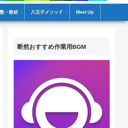
塾・教材
八王子メソッド
Meet Up
断然おすすめ作業用BGM