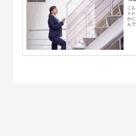
こん
トレ
かに
んで