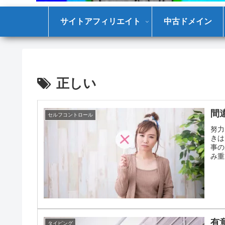
サイトアフィリエイト
中古ドメイン
正しい
間
セルフコントロール
努力
きは
事の
み重
する
有
タイピング