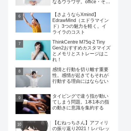
なるウラワザ。office・その
他編
【さようならXmind】
EdrawMind（エドラマイン
ド）3つの魅力を軽く。イ
ライラのコスト
ThinkCentre M75q-2 Tiny
Gen2おすすめカスタマイズ
とメモリとストレージはこ
れ！
感情と行動を切り離す重要
性。感情が起きてもそれが
行動する理由にはならない
タイピングで違う指が動い
てしまう問題。1本1本の指
の動きに意識を集約する
【むねっちさん】アフィリ
の振り返り2021！レバレッ