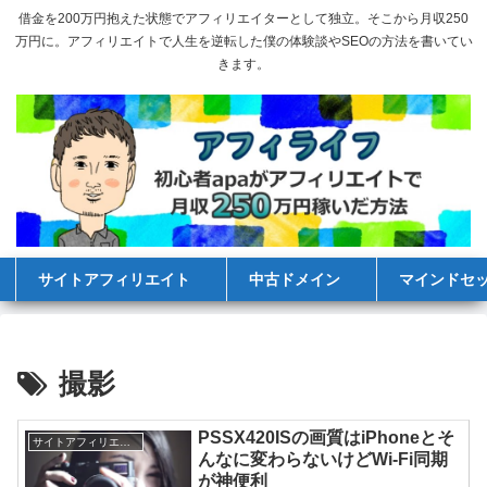
借金を200万円抱えた状態でアフィリエイターとして独立。そこから月収250
万円に。アフィリエイトで人生を逆転した僕の体験談やSEOの方法を書いてい
きます。
サイトアフィリエイト
中古ドメイン
マインドセ
撮影
PSSX420ISの画質はiPhoneとそ
サイトアフィリエイト
んなに変わらないけどWi-Fi同期
が神便利