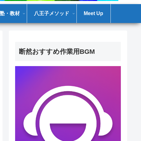
塾・教材
八王子メソッド
Meet Up
断然おすすめ作業用BGM