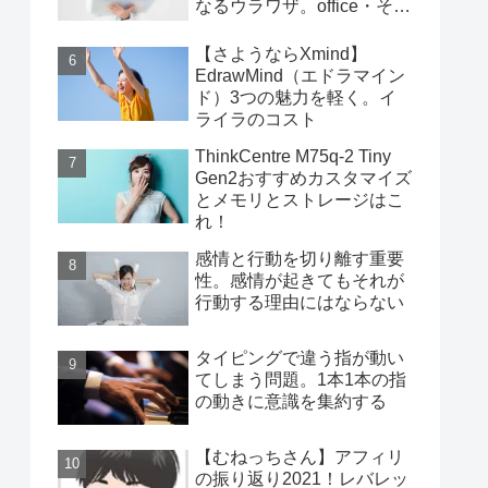
なるウラワザ。office・その
他編
【さようならXmind】
EdrawMind（エドラマイン
ド）3つの魅力を軽く。イ
ライラのコスト
ThinkCentre M75q-2 Tiny
Gen2おすすめカスタマイズ
とメモリとストレージはこ
れ！
感情と行動を切り離す重要
性。感情が起きてもそれが
行動する理由にはならない
タイピングで違う指が動い
てしまう問題。1本1本の指
の動きに意識を集約する
【むねっちさん】アフィリ
の振り返り2021！レバレッ