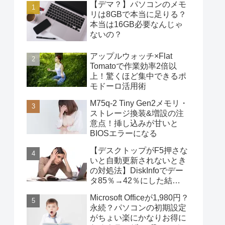
【デマ？】パソコンのメモ
リは8GBで本当に足りる？
本当は16GB必要なんじゃ
ないの？
アップルウォッチ×Flat
Tomatoで作業効率2倍以
上！驚くほど集中できるポ
モドーロ活用術
M75q-2 Tiny Gen2メモリ・
ストレージ換装&増設の注
意点！挿し込みが甘いと
BIOSエラーになる
【デスクトップがF5押さな
いと自動更新されないとき
の対処法】DiskInfoでデー
タ85％→42％にした結
果・・・
Microsoft Officeが1,980円？
永続？パソコンの初期設定
がちょい楽にかなりお得に