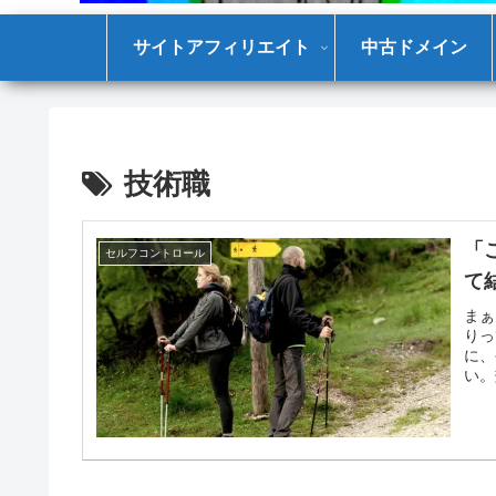
サイトアフィリエイト
中古ドメイン
技術職
「
セルフコントロール
て
まぁ
りっ
に、
い。
いこ