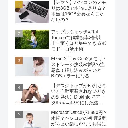
【デマ？】パソコンのメモ
リは8GBで本当に足りる？
本当は16GB必要なんじゃ
ないの？
アップルウォッチ×Flat
Tomatoで作業効率2倍以
上！驚くほど集中できるポ
モドーロ活用術
M75q-2 Tiny Gen2メモリ・
ストレージ換装&増設の注
意点！挿し込みが甘いと
BIOSエラーになる
【デスクトップがF5押さな
いと自動更新されないとき
の対処法】DiskInfoでデー
タ85％→42％にした結
果・・・
Microsoft Officeが1,980円？
永続？パソコンの初期設定
がちょい楽にかなりお得に