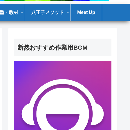
塾・教材
八王子メソッド
Meet Up
断然おすすめ作業用BGM