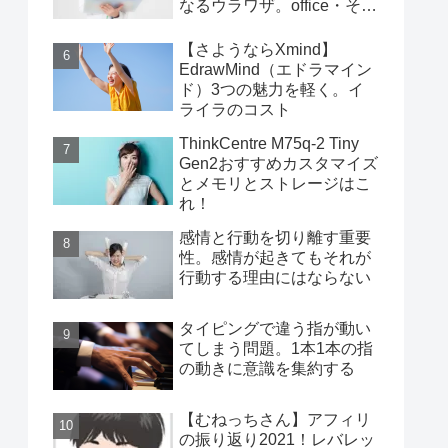
なるウラワザ。office・その
他編
【さようならXmind】
EdrawMind（エドラマイン
ド）3つの魅力を軽く。イ
ライラのコスト
ThinkCentre M75q-2 Tiny
Gen2おすすめカスタマイズ
とメモリとストレージはこ
れ！
感情と行動を切り離す重要
性。感情が起きてもそれが
行動する理由にはならない
タイピングで違う指が動い
てしまう問題。1本1本の指
の動きに意識を集約する
【むねっちさん】アフィリ
の振り返り2021！レバレッ