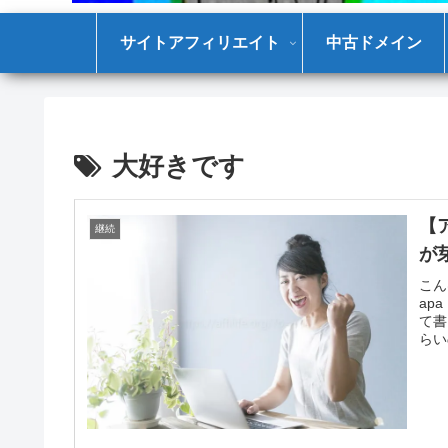
サイトアフィリエイト
中古ドメイン
大好きです
【
継続
が
こん
ap
て書
らい