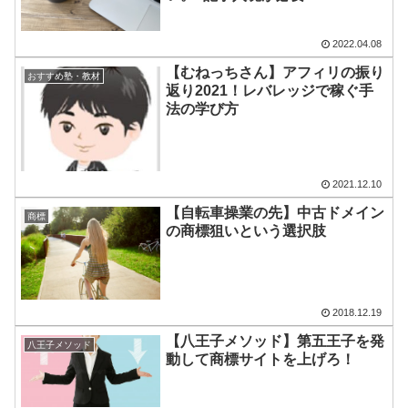
2022.04.08
【むねっちさん】アフィリの振り
おすすめ塾・教材
返り2021！レバレッジで稼ぐ手
法の学び方
2021.12.10
【自転車操業の先】中古ドメイン
商標
の商標狙いという選択肢
2018.12.19
【八王子メソッド】第五王子を発
八王子メソッド
動して商標サイトを上げろ！