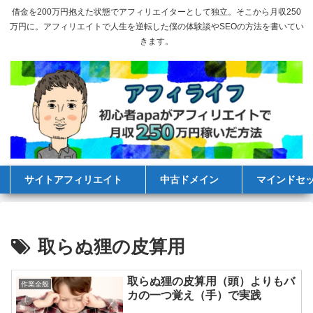
借金を200万円抱えた状態でアフィリエイターとして独立。そこから月収250
万円に。アフィリエイトで人生を逆転した僕の体験談やSEOの方法を書いてい
きます。
サイトアフィリエイト
中古ドメイン
マインドセ
取らぬ狸の皮算用
取らぬ狸の皮算用（頭）よりもバ
作業全般
カの一つ覚え（手）で実践