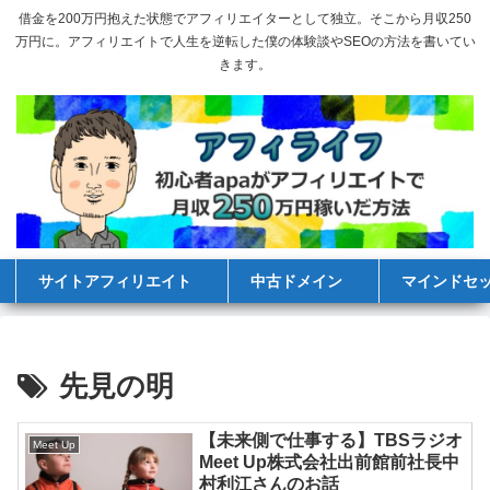
借金を200万円抱えた状態でアフィリエイターとして独立。そこから月収250
万円に。アフィリエイトで人生を逆転した僕の体験談やSEOの方法を書いてい
きます。
サイトアフィリエイト
中古ドメイン
マインドセ
先見の明
【未来側で仕事する】TBSラジオ
Meet Up
Meet Up株式会社出前館前社長中
村利江さんのお話