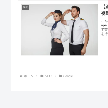
【
構成
視
こん
ap
て書
を持
ホーム
SEO
Google