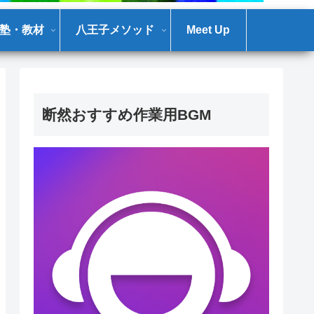
塾・教材
八王子メソッド
Meet Up
断然おすすめ作業用BGM