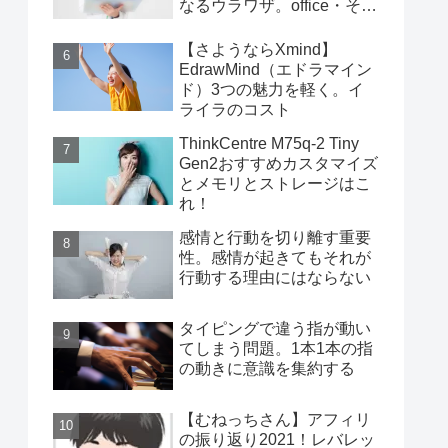
なるウラワザ。office・その
他編
【さようならXmind】
EdrawMind（エドラマイン
ド）3つの魅力を軽く。イ
ライラのコスト
ThinkCentre M75q-2 Tiny
Gen2おすすめカスタマイズ
とメモリとストレージはこ
れ！
感情と行動を切り離す重要
性。感情が起きてもそれが
行動する理由にはならない
タイピングで違う指が動い
てしまう問題。1本1本の指
の動きに意識を集約する
【むねっちさん】アフィリ
の振り返り2021！レバレッ