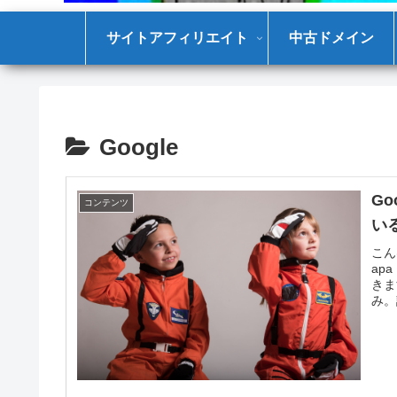
サイトアフィリエイト
中古ドメイン
Google
G
コンテンツ
い
こん
ap
きま
み。