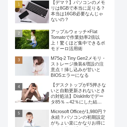
【デマ？】パソコンのメモ
リは8GBで本当に足りる？
本当は16GB必要なんじゃ
ないの？
アップルウォッチ×Flat
Tomatoで作業効率2倍以
上！驚くほど集中できるポ
モドーロ活用術
M75q-2 Tiny Gen2メモリ・
ストレージ換装&増設の注
意点！挿し込みが甘いと
BIOSエラーになる
【デスクトップがF5押さな
いと自動更新されないとき
の対処法】DiskInfoでデー
タ85％→42％にした結
果・・・
Microsoft Officeが1,980円？
永続？パソコンの初期設定
がちょい楽にかなりお得に