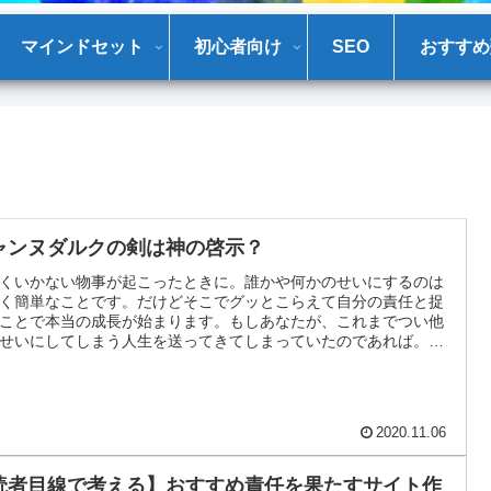
マインドセット
初心者向け
SEO
おすすめ
ャンヌダルクの剣は神の啓示？
くいかない物事が起こったときに。誰かや何かのせいにするのは
く簡単なことです。だけどそこでグッとこらえて自分の責任と捉
ことで本当の成長が始まります。もしあなたが、これまでつい他
せいにしてしまう人生を送ってきてしまっていたのであれば。改
自分の責任に目を向けることが大切です。
2020.11.06
読者目線で考える】おすすめ責任を果たすサイト作