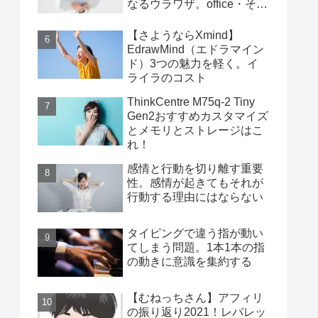
なるウラワザ。office・その
他編
【さようならXmind】
EdrawMind（エドラマイン
ド）3つの魅力を軽く。イ
ライラのコスト
ThinkCentre M75q-2 Tiny
Gen2おすすめカスタマイズ
とメモリとストレージはこ
れ！
感情と行動を切り離す重要
性。感情が起きてもそれが
行動する理由にはならない
タイピングで違う指が動い
てしまう問題。1本1本の指
の動きに意識を集約する
【むねっちさん】アフィリ
の振り返り2021！レバレッ