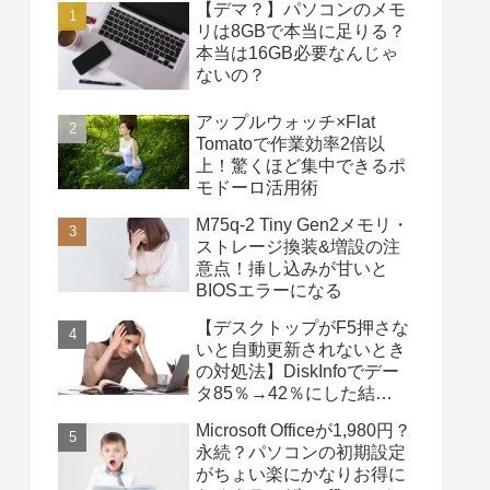
【デマ？】パソコンのメモ
リは8GBで本当に足りる？
本当は16GB必要なんじゃ
ないの？
アップルウォッチ×Flat
Tomatoで作業効率2倍以
上！驚くほど集中できるポ
モドーロ活用術
M75q-2 Tiny Gen2メモリ・
ストレージ換装&増設の注
意点！挿し込みが甘いと
BIOSエラーになる
【デスクトップがF5押さな
いと自動更新されないとき
の対処法】DiskInfoでデー
タ85％→42％にした結
果・・・
Microsoft Officeが1,980円？
永続？パソコンの初期設定
がちょい楽にかなりお得に