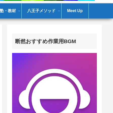
塾・教材
八王子メソッド
Meet Up
断然おすすめ作業用BGM