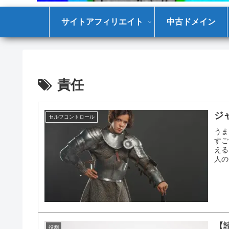
サイトアフィリエイト
中古ドメイン
責任
ジ
セルフコントロール
うま
すご
える
人の
めて
【
役割