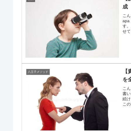
成
こん
ap
す。
せて
【
八王子メソッド
を
こん
書い
続け
この