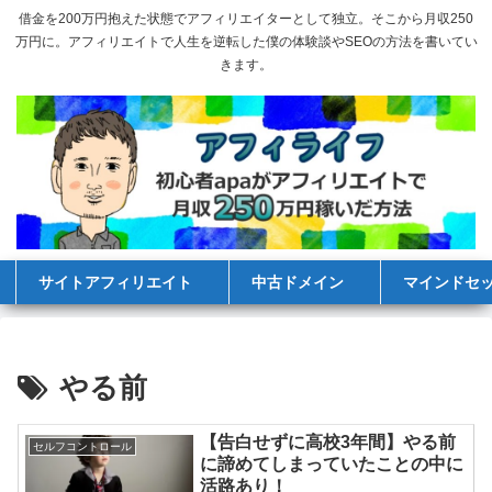
借金を200万円抱えた状態でアフィリエイターとして独立。そこから月収250
万円に。アフィリエイトで人生を逆転した僕の体験談やSEOの方法を書いてい
きます。
サイトアフィリエイト
中古ドメイン
マインドセ
やる前
【告白せずに高校3年間】やる前
セルフコントロール
に諦めてしまっていたことの中に
活路あり！