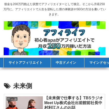
借金を200万円抱えた状態でアフィリエイターとして独立。そこから月収250
万円に。アフィリエイトで人生を逆転した僕の体験談やSEOの方法を書いてい
きます。
サイトアフィリエイト
中古ドメイン
マインドセ
未来側
【未来側で仕事する】TBSラジオ
Meet Up
Meet Up株式会社出前館前社長中
村利江さんのお話