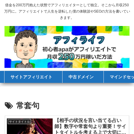
借金を200万円抱えた状態でアフィリエイターとして独立。そこから月収250
万円に。アフィリエイトで人生を逆転した僕の体験談やSEOの方法を書いてい
きます。
サイトアフィリエイト
中古ドメイン
マインドセ
常套句
【相手の状況を言い当てる占い
サイトタイトル
師】数字や常套句より重要！サイ
トタイトルを考える上で大切にし